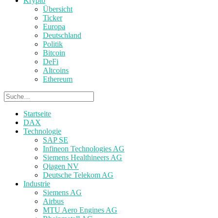
Krypto
Übersicht
Ticker
Europa
Deutschland
Politik
Bitcoin
DeFi
Altcoins
Ethereum
Startseite
DAX
Technologie
SAP SE
Infineon Technologies AG
Siemens Healthineers AG
Qiagen NV
Deutsche Telekom AG
Industrie
Siemens AG
Airbus
MTU Aero Engines AG