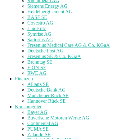
Rheinmetall AG
Siemens Energy AG
HeidelbergCement AG
BASF SE
Covestro AG
Linde plc
Symrise AG
Sartorius AG
Fresenius Medical Care AG & Co. KGaA
Deutsche Post AG
Fresenius SE & Co. KGaA
Brenntag SE
E.ON SE
RWE AG
Finanzen
Allianz SE
Deutsche Bank AG
Münchener Rück SE
Hannover Rück SE
Konsumgüter
Bayer AG
Bayerische Motoren Werke AG
Continental AG
PUMA SE
Zalando SE