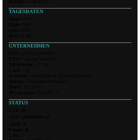
Range:
67.08-110.15
TAGESDATEN
Open:
0.00
High:
0.00
Low:
0.00
Beta:
0.485
UNTERNEHMEN
ISIN:
DE0005200000
CEO:
Vincent Warnery
Mitarbeiter:
21589
Land:
DE
Branche:
Household & Personal Products
Sektor:
Consumer Defensive
Börse:
XETRA
IPO-Datum:
1998-07-22
STATUS
ETF:
❌
Aktiv gehandelt:
✔️
ADR:
❌
Fonds:
❌
CIK: