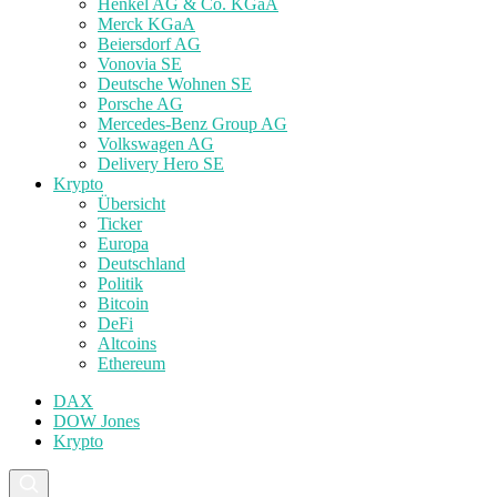
Henkel AG & Co. KGaA
Merck KGaA
Beiersdorf AG
Vonovia SE
Deutsche Wohnen SE
Porsche AG
Mercedes-Benz Group AG
Volkswagen AG
Delivery Hero SE
Krypto
Übersicht
Ticker
Europa
Deutschland
Politik
Bitcoin
DeFi
Altcoins
Ethereum
DAX
DOW Jones
Krypto