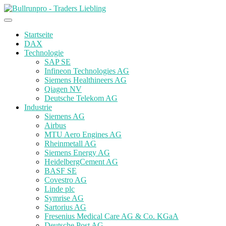
Startseite
DAX
Technologie
SAP SE
Infineon Technologies AG
Siemens Healthineers AG
Qiagen NV
Deutsche Telekom AG
Industrie
Siemens AG
Airbus
MTU Aero Engines AG
Rheinmetall AG
Siemens Energy AG
HeidelbergCement AG
BASF SE
Covestro AG
Linde plc
Symrise AG
Sartorius AG
Fresenius Medical Care AG & Co. KGaA
Deutsche Post AG