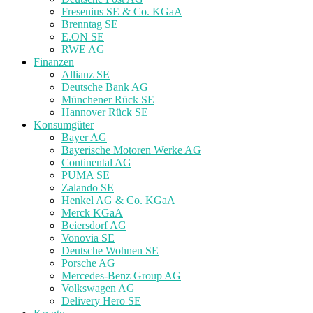
Fresenius SE & Co. KGaA
Brenntag SE
E.ON SE
RWE AG
Finanzen
Allianz SE
Deutsche Bank AG
Münchener Rück SE
Hannover Rück SE
Konsumgüter
Bayer AG
Bayerische Motoren Werke AG
Continental AG
PUMA SE
Zalando SE
Henkel AG & Co. KGaA
Merck KGaA
Beiersdorf AG
Vonovia SE
Deutsche Wohnen SE
Porsche AG
Mercedes-Benz Group AG
Volkswagen AG
Delivery Hero SE