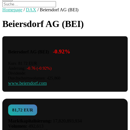
Homepage
/
DAX
/
Beiersdorf AG (BEI)
Beiersdorf AG (BEI)
-0.92%
Beiersdorf AG (BEI)
Kurs: 81.72 EUR
Änderung:
-0.76 (-0.92%)
Dividende:
Durchschnittsvolumen: 425,860
www.beiersdorf.com
81,72 EUR
Marktkapitalisierung:
17,820,893,934
Volumen:
492,613