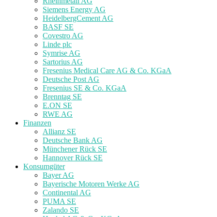
Rheinmetall AG
Siemens Energy AG
HeidelbergCement AG
BASF SE
Covestro AG
Linde plc
Symrise AG
Sartorius AG
Fresenius Medical Care AG & Co. KGaA
Deutsche Post AG
Fresenius SE & Co. KGaA
Brenntag SE
E.ON SE
RWE AG
Finanzen
Allianz SE
Deutsche Bank AG
Münchener Rück SE
Hannover Rück SE
Konsumgüter
Bayer AG
Bayerische Motoren Werke AG
Continental AG
PUMA SE
Zalando SE