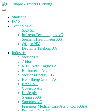
Startseite
DAX
Technologie
SAP SE
Infineon Technologies AG
Siemens Healthineers AG
Qiagen NV
Deutsche Telekom AG
Industrie
Siemens AG
Airbus
MTU Aero Engines AG
Rheinmetall AG
Siemens Energy AG
HeidelbergCement AG
BASF SE
Covestro AG
Linde plc
Symrise AG
Sartorius AG
Fresenius Medical Care AG & Co. KGaA
Deutsche Post AG