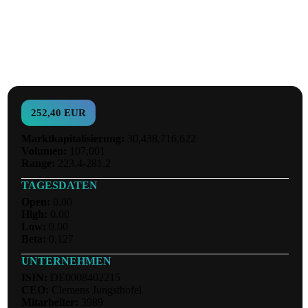
252,40 EUR
Marktkapitalisierung:
30,438,716,622
Volumen:
107,001
Range:
223.4-281.2
TAGESDATEN
Open:
0.00
High:
0.00
Low:
0.00
Beta:
0.127
UNTERNEHMEN
ISIN:
DE0008402215
CEO:
Clemens Jungsthofel
Mitarbeiter:
3989