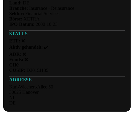
Land:
DE
Branche:
Insurance - Reinsurance
Sektor:
Financial Services
Börse:
XETRA
IPO-Datum:
2000-10-23
STATUS
ETF:
❌
Aktiv gehandelt:
✔️
ADR:
❌
Fonds:
❌
CIK:
CUSIP:
D3015J135
ADRESSE
Karl-Wiechert-Allee 50
30625 Hanover
NI
DE