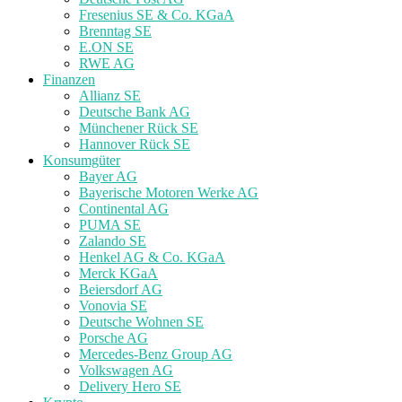
Fresenius SE & Co. KGaA
Brenntag SE
E.ON SE
RWE AG
Finanzen
Allianz SE
Deutsche Bank AG
Münchener Rück SE
Hannover Rück SE
Konsumgüter
Bayer AG
Bayerische Motoren Werke AG
Continental AG
PUMA SE
Zalando SE
Henkel AG & Co. KGaA
Merck KGaA
Beiersdorf AG
Vonovia SE
Deutsche Wohnen SE
Porsche AG
Mercedes-Benz Group AG
Volkswagen AG
Delivery Hero SE