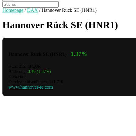
Homepage
/
DAX
/
Hannover Rück SE (HNR1)
Hannover Rück SE (HNR1)
1.37%
Hannover Rück SE (HNR1)
Kurs: 252.40 EUR
Änderung:
3.40 (1.37%)
Dividende:
Durchschnittsvolumen: 171,710
www.hannover-re.com