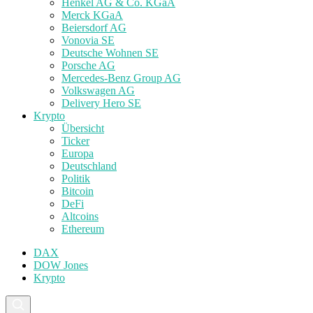
Henkel AG & Co. KGaA
Merck KGaA
Beiersdorf AG
Vonovia SE
Deutsche Wohnen SE
Porsche AG
Mercedes-Benz Group AG
Volkswagen AG
Delivery Hero SE
Krypto
Übersicht
Ticker
Europa
Deutschland
Politik
Bitcoin
DeFi
Altcoins
Ethereum
DAX
DOW Jones
Krypto