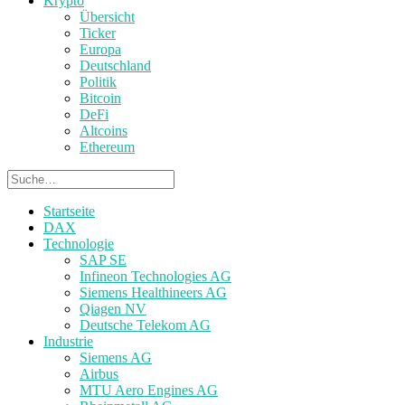
Krypto
Übersicht
Ticker
Europa
Deutschland
Politik
Bitcoin
DeFi
Altcoins
Ethereum
Startseite
DAX
Technologie
SAP SE
Infineon Technologies AG
Siemens Healthineers AG
Qiagen NV
Deutsche Telekom AG
Industrie
Siemens AG
Airbus
MTU Aero Engines AG