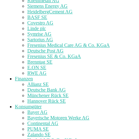
Rheinmetall AG
Siemens Energy AG
HeidelbergCement AG
BASF SE
Covestro AG
Linde plc
Symrise AG
Sartorius AG
Fresenius Medical Care AG & Co. KGaA
Deutsche Post AG
Fresenius SE & Co. KGaA
Brenntag SE
E.ON SE
RWE AG
Finanzen
Allianz SE
Deutsche Bank AG
Münchener Rück SE
Hannover Rück SE
Konsumgüter
Bayer AG
Bayerische Motoren Werke AG
Continental AG
PUMA SE
Zalando SE