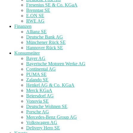
Fresenius SE & Co. KGaA
Brenntag SE
E.ON SE
RWE AG
Finanzen
Allianz SE
Deutsche Bank AG
Münchener Rück SE
Hannover Rück SE
Konsumgüter
Bayer AG
Bayerische Motoren Werke AG
Continental AG
PUMA SE
Zalando SE
Henkel AG & Co. KGaA
Merck KGaA
Beiersdorf AG
Vonovia SE
Deutsche Wohnen SE
Porsche AG
Mercedes-Benz Group AG
Volkswagen AG
Delivery Hero SE