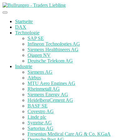
Startseite
DAX
Technologie
SAP SE
Infineon Technologies AG
Siemens Healthineers AG
Qiagen NV
Deutsche Telekom AG
Industrie
Siemens AG
Airbus
MTU Aero Engines AG
Rheinmetall AG
Siemens Energy AG
HeidelbergCement AG
BASF SE
Covestro AG
Linde plc
Symrise AG
Sartorius AG
Fresenius Medical Care AG & Co. KGaA
Deutsche Post AG