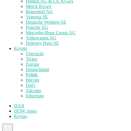
Henkel AG & Co. KGaA
Merck KGaA
Beiersdorf AG
Vonovia SE
Deutsche Wohnen SE
Porsche AG
Mercedes-Benz Group AG
Volkswagen AG
Delivery Hero SE
Krypto
Übersicht
Ticker
Europa
Deutschland
Politik
Bitcoin
DeFi
Altcoins
Ethereum
DAX
DOW Jones
Krypto