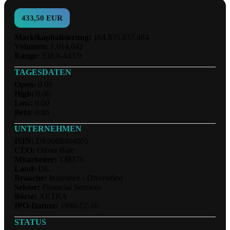
433,50 EUR
Marktkapitalisierung:
164,835,037,484
Volumen:
1,014,642
Range:
338.8-443.9
TAGESDATEN
Open:
0.00
High:
0.00
Low:
0.00
Beta:
0.66
UNTERNEHMEN
ISIN:
DE0008404005
CEO:
Oliver Bate
Mitarbeiter:
138378
Land:
DE
Branche:
Insurance - Diversified
Sektor:
Financial Services
Börse:
XETRA
IPO-Datum:
1996-12-16
STATUS