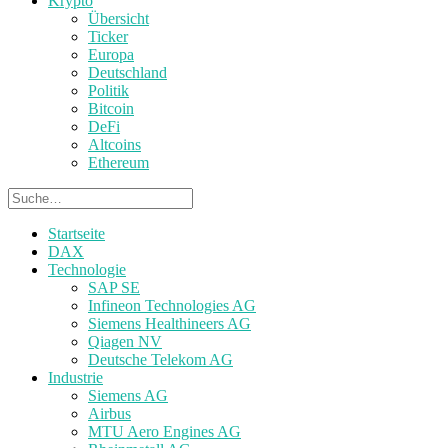
Krypto
Übersicht
Ticker
Europa
Deutschland
Politik
Bitcoin
DeFi
Altcoins
Ethereum
Startseite
DAX
Technologie
SAP SE
Infineon Technologies AG
Siemens Healthineers AG
Qiagen NV
Deutsche Telekom AG
Industrie
Siemens AG
Airbus
MTU Aero Engines AG