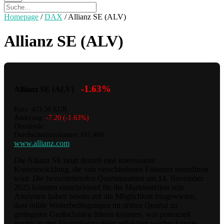
Homepage
/
DAX
/
Allianz SE (ALV)
Allianz SE (ALV)
-1.63%
Allianz SE (ALV)
Kurs: 433.50 EUR
Änderung:
-7.20 (-1.63%)
Dividende:
Durchschnittsvolumen: 611,460
www.allianz.com
Die Allianz SE zeigt derzeit eine interessante
Kursentwicklung, die von verschiedenen Faktoren beeinflusst
wird. Die bevorstehenden Quartalszahlen am 14. November
2025 könnten entscheidend für die Marktreaktion sein.
Analysten haben bereits auf die Möglichkeit hingewiesen,
dass milde Wetterbedingungen im dritten Quartal zu
geringeren Großschäden führen könnten, was potenziell
positiv in den Finanzkennzahlen reflektiert werden könnte.