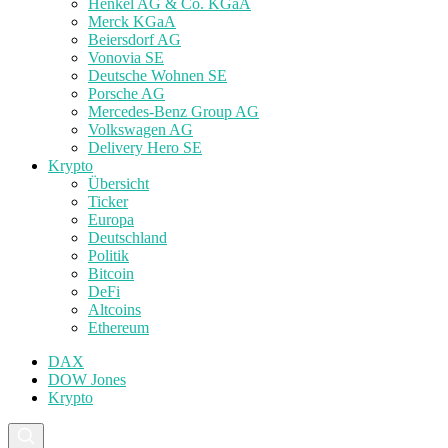
Henkel AG & Co. KGaA
Merck KGaA
Beiersdorf AG
Vonovia SE
Deutsche Wohnen SE
Porsche AG
Mercedes-Benz Group AG
Volkswagen AG
Delivery Hero SE
Krypto
Übersicht
Ticker
Europa
Deutschland
Politik
Bitcoin
DeFi
Altcoins
Ethereum
DAX
DOW Jones
Krypto