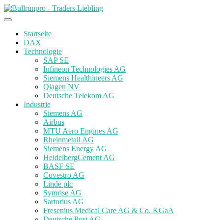
Startseite
DAX
Technologie
SAP SE
Infineon Technologies AG
Siemens Healthineers AG
Qiagen NV
Deutsche Telekom AG
Industrie
Siemens AG
Airbus
MTU Aero Engines AG
Rheinmetall AG
Siemens Energy AG
HeidelbergCement AG
BASF SE
Covestro AG
Linde plc
Symrise AG
Sartorius AG
Fresenius Medical Care AG & Co. KGaA
Deutsche Post AG