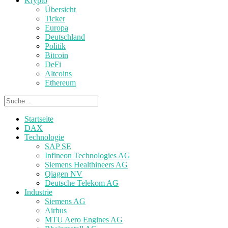
Krypto
Übersicht
Ticker
Europa
Deutschland
Politik
Bitcoin
DeFi
Altcoins
Ethereum
Startseite
DAX
Technologie
SAP SE
Infineon Technologies AG
Siemens Healthineers AG
Qiagen NV
Deutsche Telekom AG
Industrie
Siemens AG
Airbus
MTU Aero Engines AG