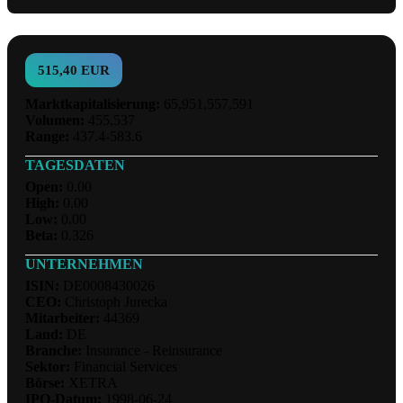
515,40 EUR
Marktkapitalisierung:
65,951,557,591
Volumen:
455,537
Range:
437.4-583.6
TAGESDATEN
Open:
0.00
High:
0.00
Low:
0.00
Beta:
0.326
UNTERNEHMEN
ISIN:
DE0008430026
CEO:
Christoph Jurecka
Mitarbeiter:
44369
Land:
DE
Branche:
Insurance - Reinsurance
Sektor:
Financial Services
Börse:
XETRA
IPO-Datum:
1998-06-24