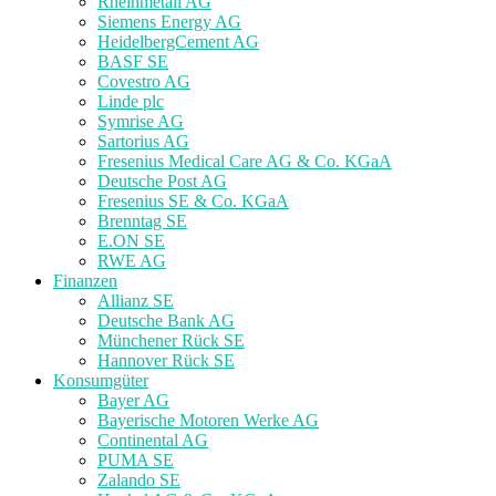
Rheinmetall AG
Siemens Energy AG
HeidelbergCement AG
BASF SE
Covestro AG
Linde plc
Symrise AG
Sartorius AG
Fresenius Medical Care AG & Co. KGaA
Deutsche Post AG
Fresenius SE & Co. KGaA
Brenntag SE
E.ON SE
RWE AG
Finanzen
Allianz SE
Deutsche Bank AG
Münchener Rück SE
Hannover Rück SE
Konsumgüter
Bayer AG
Bayerische Motoren Werke AG
Continental AG
PUMA SE
Zalando SE