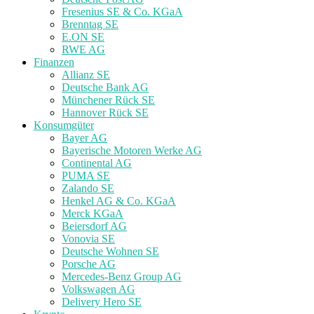
Fresenius SE & Co. KGaA
Brenntag SE
E.ON SE
RWE AG
Finanzen
Allianz SE
Deutsche Bank AG
Münchener Rück SE
Hannover Rück SE
Konsumgüter
Bayer AG
Bayerische Motoren Werke AG
Continental AG
PUMA SE
Zalando SE
Henkel AG & Co. KGaA
Merck KGaA
Beiersdorf AG
Vonovia SE
Deutsche Wohnen SE
Porsche AG
Mercedes-Benz Group AG
Volkswagen AG
Delivery Hero SE