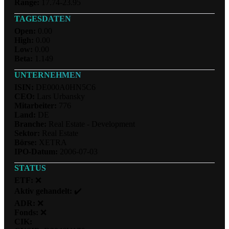
Range:
17.74-23.95
TAGESDATEN
Open:
0.00
High:
0.00
Low:
0.00
Beta:
1.149
UNTERNEHMEN
ISIN:
DE000A0HN5C6
CEO:
Lars Urbansky
Mitarbeiter:
776
Land:
DE
Branche:
Real Estate - Development
Sektor:
Real Estate
Börse:
XETRA
IPO-Datum:
2006-07-03
STATUS
ETF:
❌
Aktiv gehandelt:
✔️
ADR:
❌
Fonds:
❌
CIK: