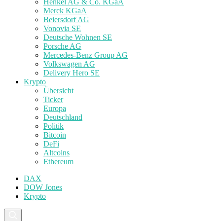
Henkel AG & Co. KGaA
Merck KGaA
Beiersdorf AG
Vonovia SE
Deutsche Wohnen SE
Porsche AG
Mercedes-Benz Group AG
Volkswagen AG
Delivery Hero SE
Krypto
Übersicht
Ticker
Europa
Deutschland
Politik
Bitcoin
DeFi
Altcoins
Ethereum
DAX
DOW Jones
Krypto