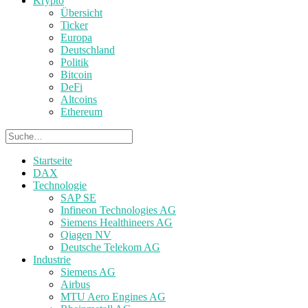
Krypto
Übersicht
Ticker
Europa
Deutschland
Politik
Bitcoin
DeFi
Altcoins
Ethereum
Startseite
DAX
Technologie
SAP SE
Infineon Technologies AG
Siemens Healthineers AG
Qiagen NV
Deutsche Telekom AG
Industrie
Siemens AG
Airbus
MTU Aero Engines AG