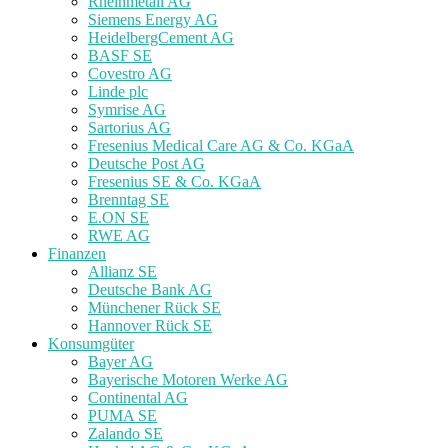
Rheinmetall AG
Siemens Energy AG
HeidelbergCement AG
BASF SE
Covestro AG
Linde plc
Symrise AG
Sartorius AG
Fresenius Medical Care AG & Co. KGaA
Deutsche Post AG
Fresenius SE & Co. KGaA
Brenntag SE
E.ON SE
RWE AG
Finanzen
Allianz SE
Deutsche Bank AG
Münchener Rück SE
Hannover Rück SE
Konsumgüter
Bayer AG
Bayerische Motoren Werke AG
Continental AG
PUMA SE
Zalando SE