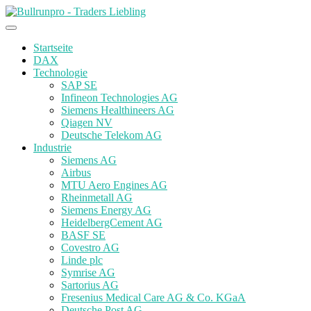
Startseite
DAX
Technologie
SAP SE
Infineon Technologies AG
Siemens Healthineers AG
Qiagen NV
Deutsche Telekom AG
Industrie
Siemens AG
Airbus
MTU Aero Engines AG
Rheinmetall AG
Siemens Energy AG
HeidelbergCement AG
BASF SE
Covestro AG
Linde plc
Symrise AG
Sartorius AG
Fresenius Medical Care AG & Co. KGaA
Deutsche Post AG