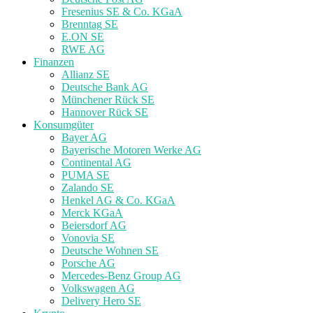
Fresenius SE & Co. KGaA
Brenntag SE
E.ON SE
RWE AG
Finanzen
Allianz SE
Deutsche Bank AG
Münchener Rück SE
Hannover Rück SE
Konsumgüter
Bayer AG
Bayerische Motoren Werke AG
Continental AG
PUMA SE
Zalando SE
Henkel AG & Co. KGaA
Merck KGaA
Beiersdorf AG
Vonovia SE
Deutsche Wohnen SE
Porsche AG
Mercedes-Benz Group AG
Volkswagen AG
Delivery Hero SE