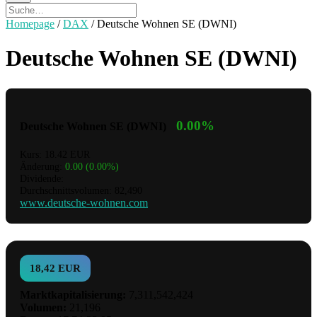
Homepage
/
DAX
/
Deutsche Wohnen SE (DWNI)
Deutsche Wohnen SE (DWNI)
0.00%
Deutsche Wohnen SE (DWNI)
Kurs: 18.42 EUR
Änderung:
0.00 (0.00%)
Dividende:
Durchschnittsvolumen: 82,490
www.deutsche-wohnen.com
18,42 EUR
Marktkapitalisierung:
7,311,542,424
Volumen:
21,196