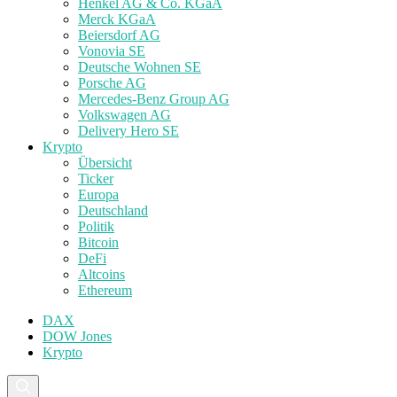
Henkel AG & Co. KGaA
Merck KGaA
Beiersdorf AG
Vonovia SE
Deutsche Wohnen SE
Porsche AG
Mercedes-Benz Group AG
Volkswagen AG
Delivery Hero SE
Krypto
Übersicht
Ticker
Europa
Deutschland
Politik
Bitcoin
DeFi
Altcoins
Ethereum
DAX
DOW Jones
Krypto