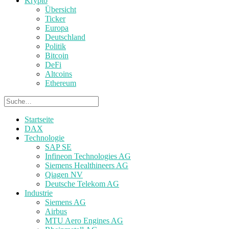
Krypto
Übersicht
Ticker
Europa
Deutschland
Politik
Bitcoin
DeFi
Altcoins
Ethereum
Startseite
DAX
Technologie
SAP SE
Infineon Technologies AG
Siemens Healthineers AG
Qiagen NV
Deutsche Telekom AG
Industrie
Siemens AG
Airbus
MTU Aero Engines AG