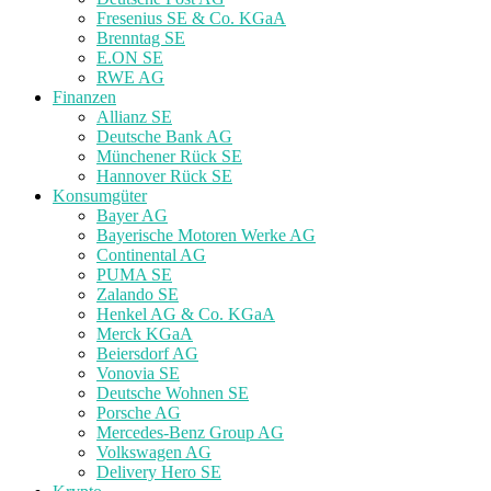
Fresenius SE & Co. KGaA
Brenntag SE
E.ON SE
RWE AG
Finanzen
Allianz SE
Deutsche Bank AG
Münchener Rück SE
Hannover Rück SE
Konsumgüter
Bayer AG
Bayerische Motoren Werke AG
Continental AG
PUMA SE
Zalando SE
Henkel AG & Co. KGaA
Merck KGaA
Beiersdorf AG
Vonovia SE
Deutsche Wohnen SE
Porsche AG
Mercedes-Benz Group AG
Volkswagen AG
Delivery Hero SE