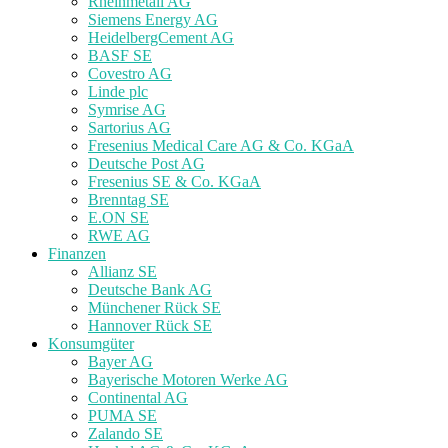
Rheinmetall AG
Siemens Energy AG
HeidelbergCement AG
BASF SE
Covestro AG
Linde plc
Symrise AG
Sartorius AG
Fresenius Medical Care AG & Co. KGaA
Deutsche Post AG
Fresenius SE & Co. KGaA
Brenntag SE
E.ON SE
RWE AG
Finanzen
Allianz SE
Deutsche Bank AG
Münchener Rück SE
Hannover Rück SE
Konsumgüter
Bayer AG
Bayerische Motoren Werke AG
Continental AG
PUMA SE
Zalando SE