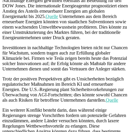
Nachhaltige Energien gewinnen ebenfalls an Bedeutung für den
DOW Jones. Die internationale Energieagentur prognostiziert einen
Anstieg des Anteils erneuerbarer Energien am globalen
Energiemarkt bis 2025.
Quelle
Unternehmen aus dem Bereich
erneuerbare Energien könnten von staatlichen Subventionen sowie
einem wachsenden Umweltbewusstsein profitieren. Dies könnte zu
einer Umstrukturierung des Marktes führen, bei der traditionelle
Energieunternehmen unter Druck geraten.
Investitionen in nachhaltige Technologien bieten nicht nur Chancen
für Wachstum, sondern tragen auch zur Erfüllung globaler
Klimaziele bei. Firmen wie Tesla zeigen bereits heute das Potenzial
solcher Innovationen auf; ihr Erfolg könnte als Maßstab für andere
Unternehmen dienen und somit das Vertrauen der Anleger stärken.
Trotz der positiven Perspektiven gibt es Unsicherheiten bezüglich
regulatorischer Maßnahmen im Bereich KI und erneuerbare
Energien. Die U.S.-Regierung plant Sicherheitsvorkehrungen zur
Überwachung von AGI-Fortschritten; dies könnte sowohl Chancen
als auch Risiken für betroffene Unternehmen darstellen.
Quelle
Ein weiterer Konflikt besteht darin, dass während einige
Regierungen strenge Vorschriften fordern um potenzielle Gefahren
einzudämmen, andere Länder versuchen könnten, durch laxere
Regelungen Wettbewerbsvorteile zu erlangen. Diese
unterschiedlichen Ansätze könnten dazu führen, dass bestimmte