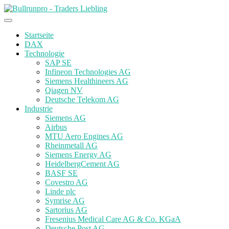
Startseite
DAX
Technologie
SAP SE
Infineon Technologies AG
Siemens Healthineers AG
Qiagen NV
Deutsche Telekom AG
Industrie
Siemens AG
Airbus
MTU Aero Engines AG
Rheinmetall AG
Siemens Energy AG
HeidelbergCement AG
BASF SE
Covestro AG
Linde plc
Symrise AG
Sartorius AG
Fresenius Medical Care AG & Co. KGaA
Deutsche Post AG